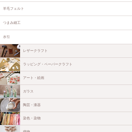
羊毛フェルト
つまみ細工
水引
レザークラフト
ラッピング・ペーパークラフト
アート・絵画
ガラス
陶芸・漆器
染色・染物
織物