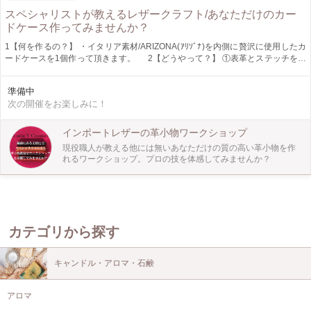
スペシャリストが教えるレザークラフト/あなただけのカー
ドケース作ってみませんか？
1【何を作るの？】 ・イタリア素材/ARIZONA(ｱﾘｿﾞﾅ)を内側に贅沢に使用したカ
ードケースを1個作って頂きます。 2【どうやって？】 ①表革とステッチを実
際に素材を手に取ってお選び頂きます。 ②糸にロウを引いて準備します。 ③講
師の吉川がステッチ穴をあけますので、手順に沿って手縫いで縫って頂きます。
準備中
④最後に糸の始末をしてカードケースを差し込んで頂ければ出来上がりです。
次の開催をお楽しみに！
３【作品の出来上がりサイズ】 ・閉じた状態：縦 約8cm 横 約11cm 厚み 約
1.5cm ●カードを入れない状態でのサイズ感になります。 ４【ここがおスス
メ！】 ・表革とステッチは当日、お好きな色をお選びいただけます。 ・イニ
インポートレザーの革小物ワークショップ
シャルを入れる事ができます。 ・少人数制で丁寧にお教しえます。 ５【どんな
現役職人が教える他には無いあなただけの質の高い革小物を作
方人が対象？】 ・簡単な作業ですので、どなたでも安心してご参加いただけま
れるワークショップ。プロの技を体感してみませんか？
す。 （但し、工房内は工業用ミシンや裁断機などがありますので申し訳ありま
せんがお子様同伴はご遠慮頂いております。） ・参加者はお一人様が多いの
でお一人でも安心してご参加ください。 ・中学生の方も参加して頂けますが、
その場合は保護者様同伴でお願い致します。 ６【講師よりご挨拶】 蔵前近くに
工房で国内外のブランド承認用のサンプル作製と趣味または、プロの職人を目指
す方を対象にした革小物教室を開いております。 去年2019年よりワークショッ
カテゴリから探す
プをはじめました。ご参加頂きました皆様にはとても満足して頂いており、昨年
は不定期開催でしたが、今年より定期的に開催していきす。また開催毎にアイテ
ムも変わっていきます。プロの職人が開催する他では体験でき無いレザークラフ
キャンドル・アロマ・石鹸
トのワークショップを体感してください。 皆様のご参加をお待ちしておりま
す。
アロマ