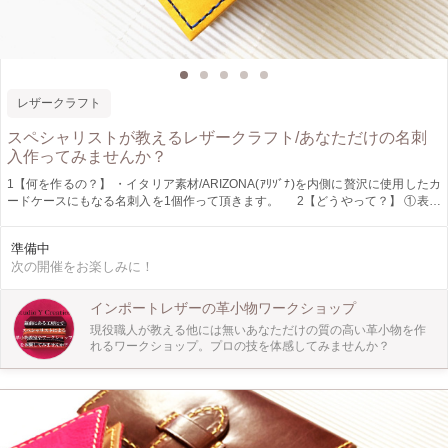
レザークラフト
スペシャリストが教えるレザークラフト/あなただけの名刺
入作ってみませんか？
1【何を作るの？】 ・イタリア素材/ARIZONA(ｱﾘｿﾞﾅ)を内側に贅沢に使用したカ
ードケースにもなる名刺入を1個作って頂きます。 2【どうやって？】 ①表革
とステッチを実際に素材を手に取ってお選び頂きます。 ②糸にロウを引いて準
備します。 ③講師の吉川がステッチ穴をあけますので、手順に沿って手縫いで
準備中
縫って頂きます。 ④最後に糸の始末をしてカードケースを差し込んで頂ければ
次の開催をお楽しみに！
出来上がりです。 ３【作品の出来上がりサイズ】 ・閉じた状態：縦 約7.5cm
横 約11cm 厚み 約1.5cm ●カードを入れない状態でのサイズ感になります。
４【ここがおススメ！】 ・表革とステッチは当日、お好きな色をお選びいた
インポートレザーの革小物ワークショップ
だけます。 ・イニシャルを入れる事ができます。 ・少人数制で丁寧にお教しえ
現役職人が教える他には無いあなただけの質の高い革小物を作
ます。 ５【どんな方人が対象？】 ・簡単な作業ですので、どなたでも安心して
れるワークショップ。プロの技を体感してみませんか？
ご参加いただけます。 （但し、工房内は工業用ミシンや裁断機などがあります
ので申し訳ありませんがお子様同伴はご遠慮頂いております。） ・参加者は
お一人様が多いのでお一人でも安心してご参加ください。 ・中学生の方も参加
して頂けますが、その場合は保護者様同伴でお願い致します。 ６【講師よりご
挨拶】 蔵前近くに工房で国内外のブランド承認用のサンプル作製と趣味また
は、プロの職人を目指す方を対象にした革小物教室を開いております。 去年