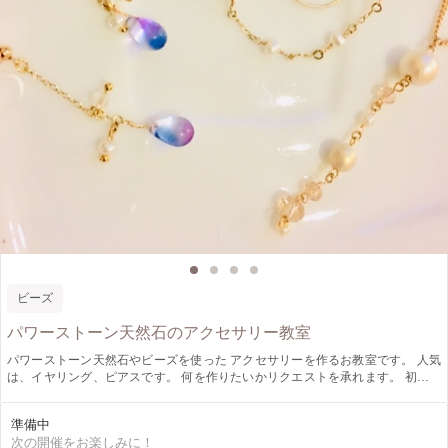
ビーズ
パワーストーン天然石のアクセサリー教室
パワーストーン天然石やビーズを使った アクセサリーを作るお教室です。 人気
は、イヤリング、ピアスです。 何を作りたいかリクエストを承れます。 初心者
向けのお教室でプライベートから数名のグループで参加ください。細かいことは
苦手な方でも興味のある方は、ゆっくり一緒にやりましょう。 天然石の素敵な
準備中
色で癒されますよ。
次の開催をお楽しみに！