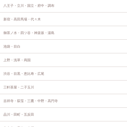
八王子・立川・国立・府中・調布
新宿・高田馬場・代々木
御茶ノ水・四ツ谷・神楽坂・湯島
池袋・目白
上野・浅草・両国
渋谷・目黒・恵比寿・広尾
三軒茶屋・二子玉川
吉祥寺・荻窪・三鷹・中野・高円寺
品川・田町・五反田