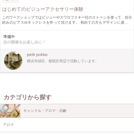
はじめてのビジューアクセサリー体験
このワークショップではビジューやスワロフスキー社のストーンを使って、自分
好みのピアスorネックレスを作って頂けます。 初めての方もデザインに迷った
ら、一緒に考えながら作りましょう。 もちろん、お子様連れ歓迎です！ 【この
ワークショップでは講師自身も末っ子【1歳】と同伴になりますので、ご理解お
準備中
願いします。 お時間ある方はワークショップの後にティータイムも良かったら
次の開催をお楽しみに！
参加して頂けます☆ 【強制ではないので、気になさらないでくださいね^ ^】 お
問い合わせ、お申し込みお待ちしています♫
petit pokke
横浜市緑区、都筑区周辺で活動しています。
カテゴリから探す
キャンドル・アロマ・石鹸
アロマ