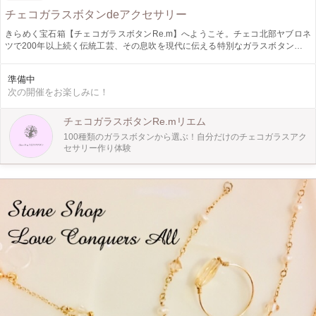
チェコガラスボタンdeアクセサリー
きらめく宝石箱【チェコガラスボタンRe.m】へようこそ。チェコ北部ヤブロネ
ツで200年以上続く伝統工芸、その息吹を現代に伝える特別なガラスボタン専門
店です。 オーナーがチェコを旅した際、出会ったのは息をのむほど美しいガラ
スボタン。ヤブロネツの工房で目にした絵付けの風景は、故郷、愛知県瀬戸市の
準備中
陶器の工場を彷彿とさせ、デジャブのような感覚に運命を感じました。その感動
次の開催をお楽しみに！
を日本に伝えたい一心で開かれたのが、この【チェコガラスボタンRe.m】で
す。 ヴィクトリア女王の時代にも愛されたチェコガラスボタンは、長きにわた
り職人の手仕事によって一つひとつ丁寧に作られています。まるで万華鏡のよう
チェコガラスボタンRe.mリエム
な色彩、星屑のような繊細なエッチング、花びらを閉じ込めたような優しい色合
100種類のガラスボタンから選ぶ！自分だけのチェコガラスアク
いと緻密な装飾。深みのある赤に金彩が施された華やかなボタン、光を受けてき
セサリー作り体験
らめくブルーのボタン…その一つひとつが、時を超えて愛される小さな芸術品で
す。 チェコ政府観光局公認アンバサダーでもあるオーナーが厳選したガラスボ
タンは、お手持ちの洋服や小物に特別な輝きを添えるだけでなく、世代を超えて
受け継がれる宝物となるでしょう。特別な記念日の贈り物に、成人のお祝いに、
そして何よりもあなた自身の心を豊かにするコレクションとして。 ヤブロネツ
の伝統と職人の技、そしてオーナーの故郷への温かい想いが詰まった【チェコガ
ラスボタンRe.m】で、あなただけの特別なボタンとの出会いを体験してみませ
んか？きっと、心惹かれる輝きが、あなたの日常に彩りを与えてくれるはずで
す。 体験ワークショップ紹介 【チェコガラスボタンRe.m】では、チェコガラス
ボタンを使ったオリジナルのアクセサリー作りワークショップを提供していま
す。 お好みのガラスボタンを選び、世界に一つだけのブレスレット、普段使い
にぴったりのヘアゴムなどを制作できます。チェコの伝統工芸に触れながら、手
作りの楽しさを体験してみませんか？きっと、素敵な思い出と、あなただけの特
別な作品が生まれるはずです。