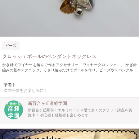
ビーズ
クロッシェボールのペンダントネックレス
かぎ針でワイヤーを編んで作るアクセサリー「ワイヤークロッシェ」。 かぎ針
編みの基本テクニック、くさり編みだけでボールを作り、ビーズやスパングルと
金具でつないでペンダントトップを作ります。 シンプルなチェーンもお付けし
ますので、作ってすぐに着けてお帰りになれます。 お色が2色ございますので
準備中
（ブラウン、シルバー）、お申し込み時にご指定下さい。 初めての方でもかぎ
次の開催をお楽しみに！
針の持ち方からお教えしますので、どなたでもお気軽にお申込みください。 サ
イズ：チェーン約50cm トップサイズ：約3cm ◇「サニーサイドのワイヤーク
ロッシェ」定期講座は毎月第3日曜日午前10時30分～12時30分。基礎から学べ
新百合ヶ丘産経学園
るやさしいレッスンです。
新百合ヶ丘駅前！エルミロード６階で多くのクラフト講座を実
施中！ 初心者も経験者も楽しめます