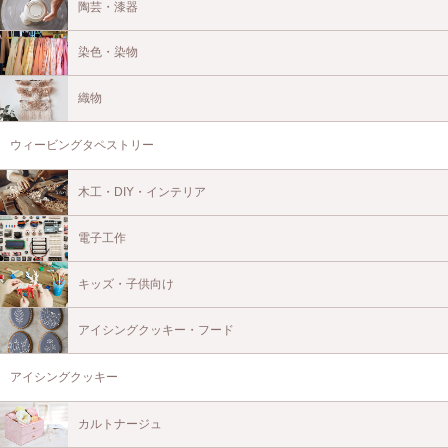
陶芸・漆器
染色・染物
織物
ウィービングタペストリー
木工・DIY・インテリア
電子工作
キッズ・子供向け
アイシングクッキー・フード
アイシングクッキー
カルトナージュ