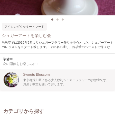
アイシングクッキー・フード
シュガーアートを楽しむ会
当教室では2019年2月よりシュガーフラワー作りを中心とした、シュガーアート
のレッスンをスタート致します。 その名の通り、お砂糖のペーストで様々な種
類のお花やシュガーケーキ等の繊細な世界を表現していきます。 第一回目のテ
ーマとなるお花は桜。 初心者の方にもとても作りやすいお花なので春が来る前
準備中
に、ご一緒に桜のシュガーフラワー作りを楽しんでみませんか？ 桜のお花のみ
次の開催をお楽しみに！
を作るAコース。そして、Bコースでは作ったお花を活かして写真のシュガーケ
ーキを完成させます。(＊共に観賞用となります) ご自身のご希望に合わせて、お
好きなコースをお選び頂けます。 レッスンの最後には、気持ちばかりのティー
Sweets Blossom
タイムもございますので、リラックスした手作りの時間を過ごして頂けると幸い
東京都荒川区にある少人数制シュガーフラワーのお教室です。
です。
お菓子教室も開いております。
カテゴリから探す