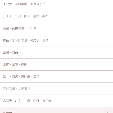
下北沢・成城学園・新百合ヶ丘
八王子・立川・国立・府中・調布
新宿・高田馬場・代々木
御茶ノ水・四ツ谷・神楽坂・湯島
池袋・目白
上野・浅草・両国
渋谷・目黒・恵比寿・広尾
三軒茶屋・二子玉川
吉祥寺・荻窪・三鷹・中野・高円寺