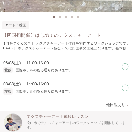
アート・絵画
【四国初開催】はじめてのテクスチャーアート
【何をつくるの？】 テクスチャーアート作品を制作するワークショップです。
JTAA（日本テクスチャーアート協会）では四国初の開催となります。基本技法
など楽しく学びながら制作していきます。 【どうやってつくるの？】 アクリル
絵の具を使用し、ペインティングナイフを使って描いていきます。 【作品の仕
08/08(土) 11:00-13:00
様は2パターンから選択】 ①ツインズ ２枚のキャンバスに描きます。 キャンバ
スのサイズは273×220㎜。 ②円キャンバス1枚 直径300㎜ 【ここがオススメ！】
愛媛
国際ホテルのある通りにあります。
正解がないのが『アートの世界』。 ニュアンスを楽しむものなので絵画のよう
な絵は描きません。だから、絵心に自信が無い方でも安心してお楽しみいただけ
ます。 【どんな人が対象？】 少人数でゆっくり丁寧にお教えしますので、初心
08/08(土) 14:00-16:00
者の方も安心してご参加いただけます。 【ぜひ知ってほしい！】 ＊テクスチャ
愛媛
国際ホテルのある通りにあります。
ーアートって？＊ テクスチャーとは、感触・質感などのことを意味し、絵肌・
質感・凹凸などを楽しむアートのことをテクスチャーアートと呼んでいます。
＊講師からメッセージ＊ JTAA認定ディプロマイザーの渡部サヤカと申します！
他日程あり
完成する作品は、とにかく雰囲気たっぷりでとってもお洒落！今どきなインテリ
アが完成しますよ。 ワークショップ中に色々お話できることを楽しみにしてい
テクスチャーアート体験レッスン
ます^^
松山市でテクスチャーアートのワークショップを開催していま
す。