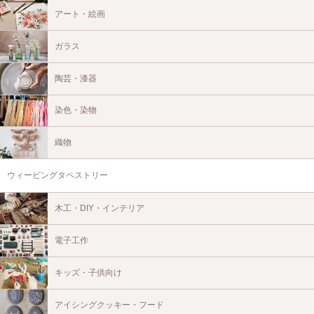
アート・絵画
ガラス
陶芸・漆器
染色・染物
織物
ウィービングタペストリー
木工・DIY・インテリア
電子工作
キッズ・子供向け
アイシングクッキー・フード