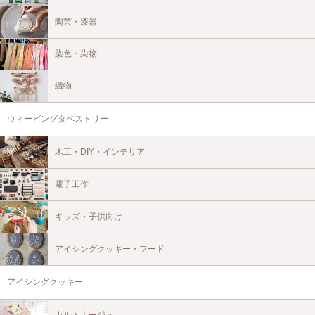
陶芸・漆器
染色・染物
織物
ウィービングタペストリー
木工・DIY・インテリア
電子工作
キッズ・子供向け
アイシングクッキー・フード
アイシングクッキー
カルトナージュ