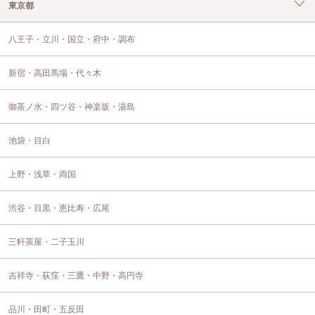
東京都
八王子・立川・国立・府中・調布
新宿・高田馬場・代々木
御茶ノ水・四ツ谷・神楽坂・湯島
池袋・目白
上野・浅草・両国
渋谷・目黒・恵比寿・広尾
三軒茶屋・二子玉川
吉祥寺・荻窪・三鷹・中野・高円寺
品川・田町・五反田