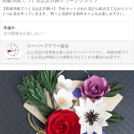
高級洋紙でつくるお正月飾りワークショップ
【高級洋紙でつくるお正月飾り】 予めカットされた花びら組み立てながら１つ
１つお花を作っていきます。 黙々と没頭する制作タイムをお楽しみ下さい。 思
わず自慢したくなる高級感溢れるお正月飾りが完成します。
準備中
次の開催をお楽しみに！
スーパーフラワー協会
おとぎ話の世界観を創り出すスーパーフラワー。 高級洋紙でつ
くるお花は本物以上の感動を与えてくれる魔法のお花です。