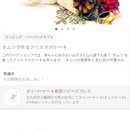
ラッピング・ペーパークラフト
オムツで作るクリスマスケーキ
このワークショップでは、赤ちゃんや小さいお子さんなら誰でも使う ”オムツ”を
使ってクリスマスケーキを作ります。 オムツの実用性と見た目の可愛さから
SNSでも人気のおむつケーキ。 クリスマスまではツリーと一緒に飾っていただ
き その後はオムツとして使っていただけます。 クリスマスフォトの装飾にもぴ
準備中
ったりなので ちょっとしたクリスマスプレゼントや クリスマスケーキをまだ食
次の開催をお楽しみに！
べれないお子さんやお孫さんへの クリスマスプレゼントにも最適です。 オムツ
をリボンで留めてピックで装飾するだけなので 誰でも簡単にオムツケーキを作
っていただけます。 お子様連れも大歓迎！ 赤ちゃんをお連れの方はおんぶかベ
ダイパーケーキ教室ベビーズブレス
ビーカーが 作業しやすいかと思います。 赤ちゃんがぐずってしまったり、作業
北九州市八幡西区引野の自宅にてダイパーケーキ(オムツケーキ)
が進まない時は お手伝いさせていただきますのでご安心ください。 2〜３歳のお
の1dayレッスンを行なっています
子様にはピックの飾り付けのお手伝いを お願いしたり一緒に楽しめるかと思い
ます。 1度作り方を覚えていただけたら ひな祭りやハロウィンなど様々なイベン
トで オリジナルのおむつケーキをご自宅で 楽しんでいただけると思います。