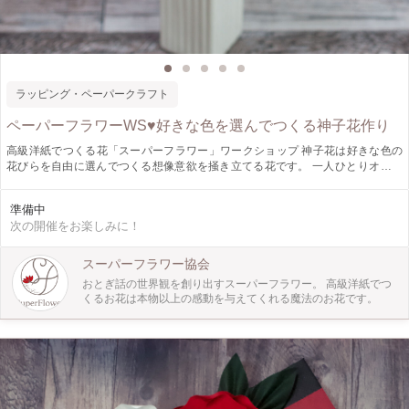
ラッピング・ペーパークラフト
ペーパーフラワーWS♥好きな色を選んでつくる神子花作り
高級洋紙でつくる花「スーパーフラワー」ワークショップ 神子花は好きな色の
花びらを自由に選んでつくる想像意欲を掻き立てる花です。 一人ひとりオリジ
ナルが作れるから 個性あふれるお花が完成します。 お子様でもチャレンジでき
るシンプルなお花で 組み合わせ自由自在です！ 今回は神子花を3本作ってお部屋
準備中
に飾れるワークショップです。
次の開催をお楽しみに！
スーパーフラワー協会
おとぎ話の世界観を創り出すスーパーフラワー。 高級洋紙でつ
くるお花は本物以上の感動を与えてくれる魔法のお花です。