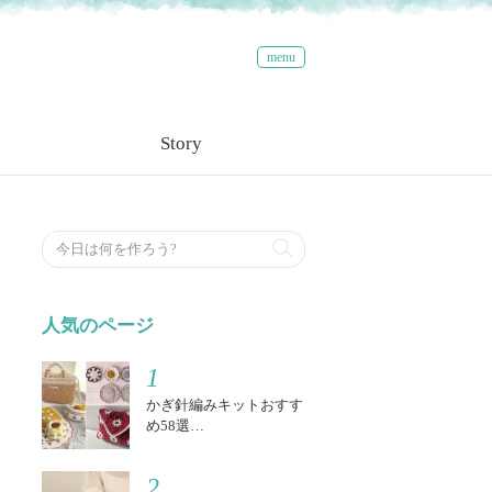
menu
Story
検索する
人気のページ
1
かぎ針編みキットおすす
め58選…
2