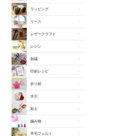
ラッピング
リース
レザークラフト
レジン
刺繍
印刷レシピ
折り紙
水引
粘土
編み物
羊毛フェルト