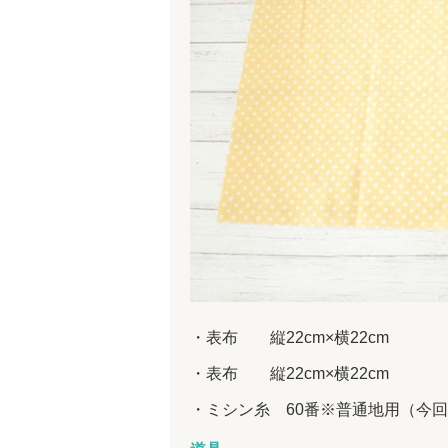
表布 縦22cm×横22cm
表布 縦22cm×横22cm
ミシン糸 60番※普通地用（今