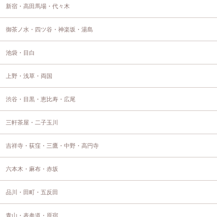
新宿・高田馬場・代々木
御茶ノ水・四ツ谷・神楽坂・湯島
池袋・目白
上野・浅草・両国
渋谷・目黒・恵比寿・広尾
三軒茶屋・二子玉川
吉祥寺・荻窪・三鷹・中野・高円寺
六本木・麻布・赤坂
品川・田町・五反田
青山・表参道・原宿