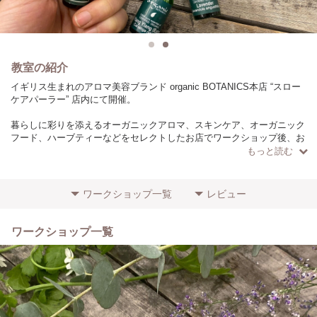
教室の紹介
イギリス生まれのアロマ美容ブランド organic BOTANICS本店 “スロー
ケアパーラー” 店内にて開催。
暮らしに彩りを添えるオーガニックアロマ、スキンケア、オーガニック
フード、ハーブティーなどをセレクトしたお店でワークショップ後、お
買い物もお楽しみいただけます。
もっと読む
初心者の方も大歓迎♪
ワークショップ一覧
レビュー
少人数で開催しています。
ご友人やカップル、ご家族と一緒に…♡
ワークショップ一覧
お一人でもお気軽にご参加ください。
＜場所・アクセス＞
中崎町/2番出口から徒歩1分