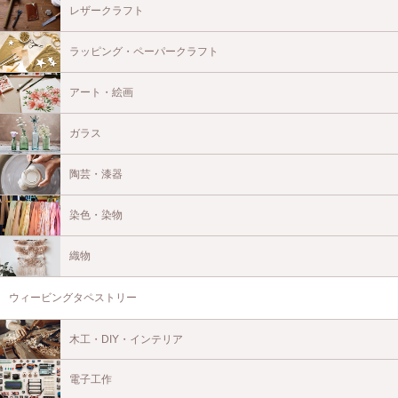
レザークラフト
ラッピング・ペーパークラフト
アート・絵画
ガラス
陶芸・漆器
染色・染物
織物
ウィービングタペストリー
木工・DIY・インテリア
電子工作