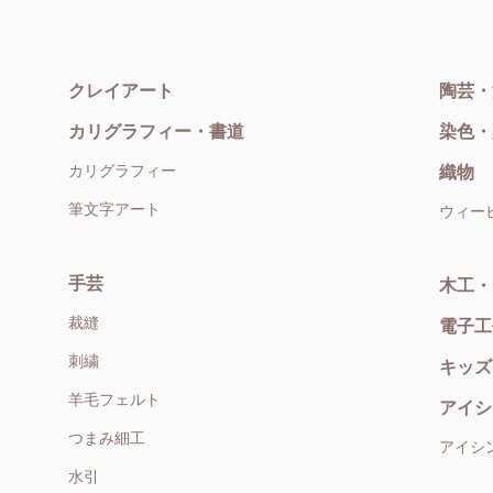
クレイアート
陶芸・
カリグラフィー・書道
染色・
カリグラフィー
織物
筆文字アート
ウィー
手芸
木工・
裁縫
電子工
刺繍
キッズ
羊毛フェルト
アイシ
つまみ細工
アイシ
水引