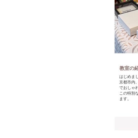
教室の
はじめま
京都市内
でおしゃ
この特別
ます。
私はこれ
ど、様々
すが、も
ショップ
少し非日
になって