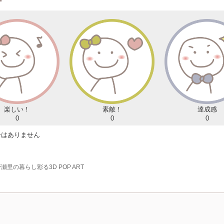
ー
楽しい！
素敵！
達成感
0
0
0
ーはありません
瀬里の暮らし彩る3D POP ART