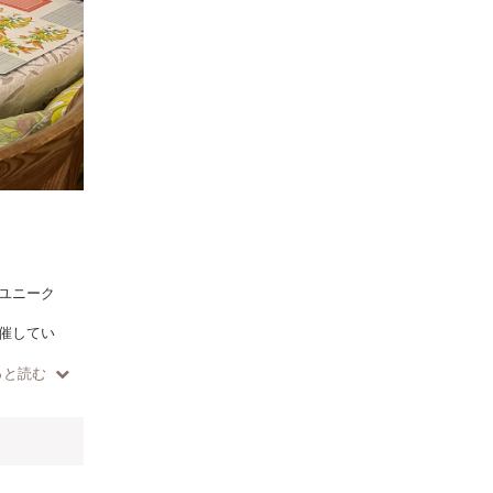
ユニーク
催してい
っと読む
図案な
トリエで
、ワーク
には無心
で切り抜