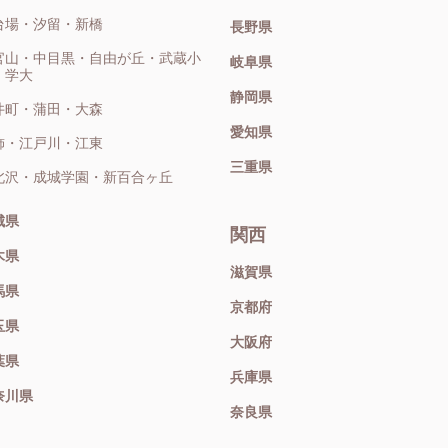
台場・汐留・新橋
長野県
官山・中目黒・自由が丘・武蔵小
岐阜県
・学大
静岡県
井町・蒲田・大森
愛知県
飾・江戸川・江東
三重県
北沢・成城学園・新百合ヶ丘
城県
関西
木県
滋賀県
馬県
京都府
玉県
大阪府
葉県
兵庫県
奈川県
奈良県