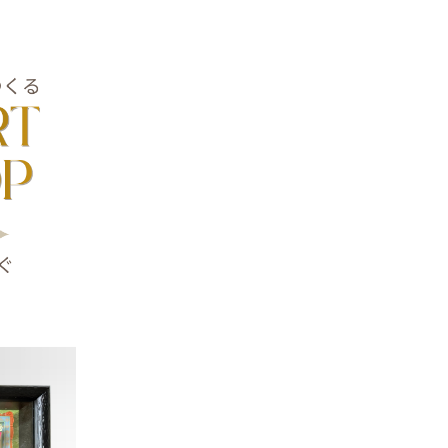
成したと
しますの
くりに没