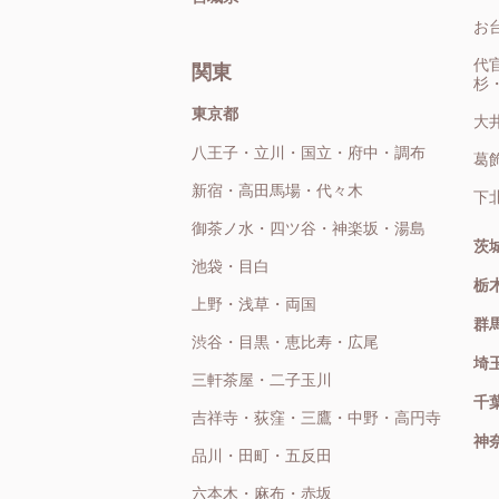
お
代
関東
杉
東京都
大
八王子・立川・国立・府中・調布
葛
新宿・高田馬場・代々木
下
御茶ノ水・四ツ谷・神楽坂・湯島
茨
池袋・目白
栃
上野・浅草・両国
群
渋谷・目黒・恵比寿・広尾
埼
三軒茶屋・二子玉川
千
吉祥寺・荻窪・三鷹・中野・高円寺
神
品川・田町・五反田
六本木・麻布・赤坂