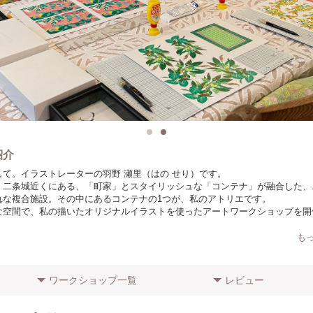
紹介
して。イラストレーターの羽野 瀬里（はの せり）です。
、二条城近くにある、「町家」とスタイリッシュな「コンテナ」が融合した、
れな複合施設。その中にあるコンテナの1つが、私のアトリエです。
な空間で、私の描いたオリジナルイラストを使ったアートワークショップを開
も
まで10年以上にわたり、パッケージデザインや店舗ビジュアル、テキスタイル
なイラスト制作に携わってきました。普段は一人で制作活動をしているこのア
っとたくさんの方と「自分の手で作品を生み出す楽しさ」を共有したいと思い
ワークショップ一覧
レビュー
をスタートしました。
常感のあるこのコンテナアトリエで、私と一緒におしゃべりを楽しんだり、時
デザインカッターを動かしたり……。デジタルのイラストを、あえて自分の手