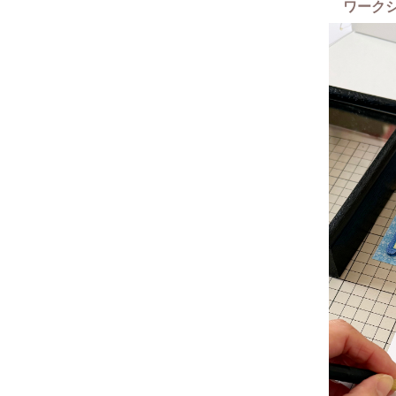
ワーク
き、重ね
きの特別
絵を描く
でご安心
京都なら
頭する特
皆さまと