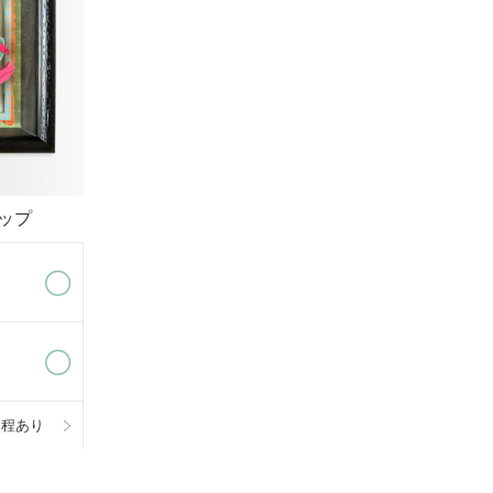
ョップ
日程あり