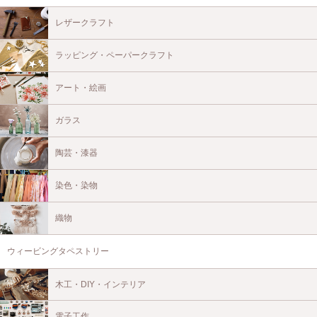
レザークラフト
ラッピング・ペーパークラフト
アート・絵画
ガラス
陶芸・漆器
染色・染物
織物
ウィービングタペストリー
木工・DIY・インテリア
電子工作