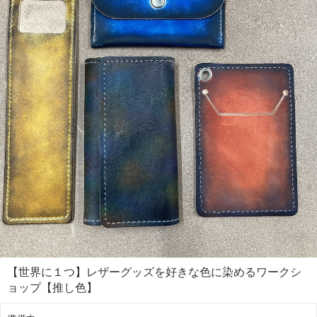
Step2 当日は、練習用の革でまず革の染め方をレクチャー、色作りや塗
り方を講師がお伝えしますので、「これだ！」と思う色になれば本番開
始！
Step3 靴を好きな色に染めて完成！仕上げにトップコートを塗れば、世
界に1足のオリジナルシューズの出来上がりです、その日に履いて帰れ
ます☺︎
大阪では毎月ワークショップを開催しております！
イベントで名古屋や東京に行く機会もありますので、遠方の方もぜひご
相談ください( ´ ▽ ` )ﾉ
【世界に１つ】レザーグッズを好きな色に染めるワークシ
ョップ【推し色】