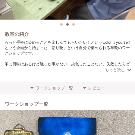
教室の紹介
もっと手軽に染めることを楽しんでもらいたい！というColor it yourself
という企画から始まった「彩り靴」という自分で染められる革靴のワー
クショップです。
革に興味はあるけど触った事がない、染色したことない、失敗したらど
うしよう、という方にも安心して染めていただけるように経験豊富な講
もっと読む
師がサポートします。
参加人数最大4名の少人数制で、革のことや染色について気になること
もすぐに聞けちゃいます。
ワークショップ一覧
レビュー
場所は大阪・南海なんば駅から徒歩10分
地下鉄大国町駅から徒歩10分
ワークショップ一覧
レザークラフトショップのレンタルスペースで行います。
【ワークショップの流れ】
Step1 事前に靴のイラストに色を塗ります。これを元に講師が色や塗り
方を考えます。