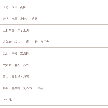
上野・浅草・両国
渋谷・目黒・恵比寿・広尾
三軒茶屋・二子玉川
吉祥寺・荻窪・三鷹・中野・高円寺
品川・田町・五反田
六本木・麻布・赤坂
青山・表参道・原宿
銀座・有楽町・丸の内・日本橋
その他