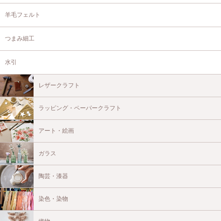
羊毛フェルト
つまみ細工
水引
レザークラフト
ラッピング・ペーパークラフト
アート・絵画
ガラス
陶芸・漆器
染色・染物