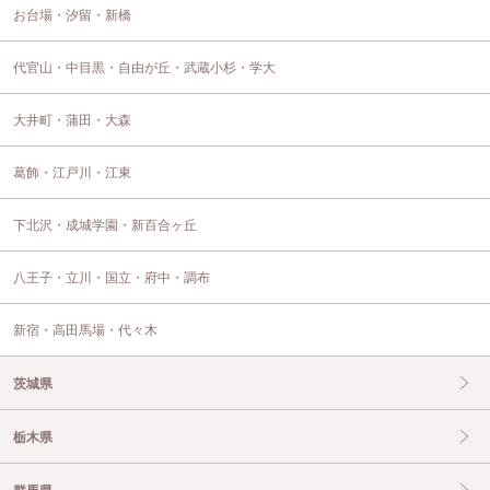
お台場・汐留・新橋
代官山・中目黒・自由が丘・武蔵小杉・学大
大井町・蒲田・大森
葛飾・江戸川・江東
下北沢・成城学園・新百合ヶ丘
八王子・立川・国立・府中・調布
新宿・高田馬場・代々木
茨城県
栃木県