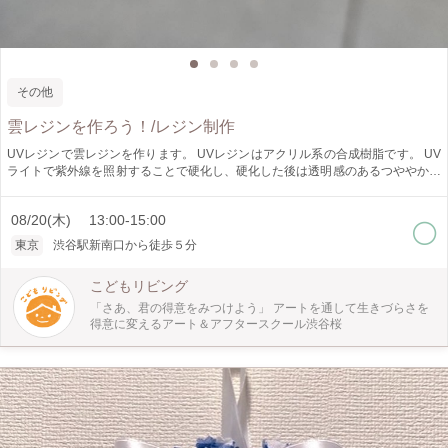
その他
雲レジンを作ろう！/レジン制作
UVレジンで雲レジンを作ります。 UVレジンはアクリル系の合成樹脂です。 UV
ライトで紫外線を照射することで硬化し、硬化した後は透明感のあるつややかな
状態になります。 近年ではその手軽さからハンドメイドのアクセサリーや小物
を作るのに人気を集めています。 「雲レジン」は、球状のレジンの中に、白い
08/20(木) 13:00-15:00
雲を浮かべて作ります。 ピンセットを使う細かい作業ですが、できあがりは空
を結晶にして閉じ込めたような美しさです。 自分だけの青空をつくって夏休み
東京
渋谷駅新南口から徒歩５分
の思い出にしませんか？ この機会にぜひ挑戦してみてください。
こどもリビング
「さあ、君の得意をみつけよう」 アートを通して生きづらさを
得意に変えるアート＆アフタースクール渋谷桜