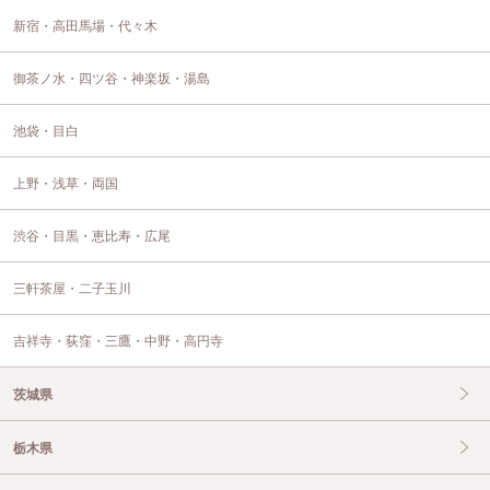
新宿・高田馬場・代々木
御茶ノ水・四ツ谷・神楽坂・湯島
池袋・目白
上野・浅草・両国
渋谷・目黒・恵比寿・広尾
三軒茶屋・二子玉川
吉祥寺・荻窪・三鷹・中野・高円寺
茨城県
栃木県