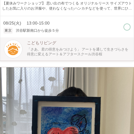
【夏休みワークショップ】 思い出の布でつくる オリジナルリース サイズアウト
したお気に入りのお洋服や、使わなくなったハンカチなどを使って、世界にひと
つだけのリースを作ります。 完成したリースは、季節を問わず一年中飾れるイ
ンテリアとして、お部屋や玄関でお楽しみいただけます。 「もう着られないけ
08/25(火) 13:00-15:00
れど大切にしていた服」が、思い出を残せる素敵な作品に生まれ変わる、サステ
ナブルなアートワークショップです。 ものを大切にする気持ちや、リユース・
東京
渋谷駅新南口から徒歩５分
環境について楽しく学べるので、夏休みの自由制作・自由研究にもおすすめで
す。 ぜひこの夏、世界にひとつだけの思い出のリースを作ってみませんか？
こどもリビング
「さあ、君の得意をみつけよう」 アートを通して生きづらさを
得意に変えるアート＆アフタースクール渋谷桜