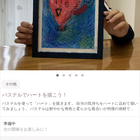
その他
パステルでハートを描こう！
パステルを使って「ハート」を描きます。 自分の気持ちをハートに込めて描い
てみましょう。 パステルは鮮やかな発色と柔らかな風合いが特徴の画材です。
形や使い方はクレヨンに似ていますが、油性ではないためにクレヨンよりも伸び
が良く、お子さまでも手軽に描くことができます。 また、絵具のように色を混
準備中
ぜることができないため、混色による濁りが起こらず、パステルの鮮やかな発色
次の開催をお楽しみに！
がそのまま作品に反映されます。 この機会にぜひ体験してみてください。