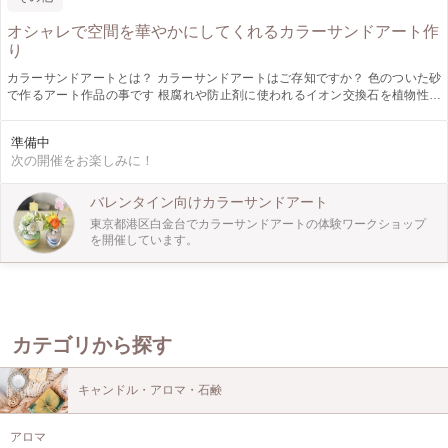
オシャレで空間を華やかにしてくれるカラーサンドアート作
り
カラーサンドアートとは？ カラーサンドアートはご存知ですか？ 色のついた砂
で作るアート作品の事です 根腐れや防止剤に使われるイオン交換石を植物性の
染料で染めたものです。 水を活性化し、浄化の作用があります。 数色のカラー
サンドを使ってお作りいただけます 色々なカラーのサンドを積み上げていくだ
準備中
けで 素敵なアート作品になります。 とっても簡単に出来るものですので 体験し
次の開催をお楽しみに！
てみませんか？ お部屋の空間を華やかにしてくれます。 観葉植物、造花以外に
も、メモスタンドになったり 結婚式の名札になったりと 色々な用途でお使いい
ただけます。 色々なイベントに合わせて 飾っていただくものが変わります 2月
バレンタイン向けカラーサンドアート
はバレンタイン用カラーサンドアート を予定しています
東京都港区白金台でカラーサンドアートの体験ワークショップ
を開催しています。
カテゴリから探す
キャンドル・アロマ・石鹸
アロマ