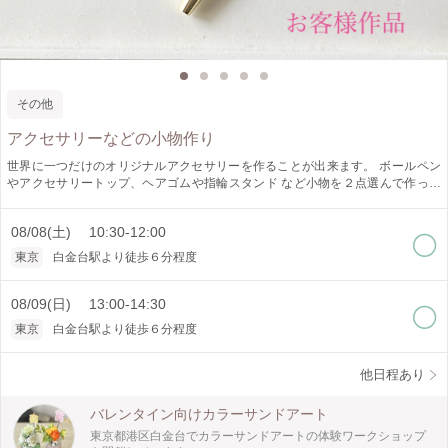
その他
アクセサリーなどの小物作り
世界に一つだけのオリジナルアクセサリーを作ることが出来ます。 ボールペン
やアクセサリートップ、ヘアゴムや指輪スタンド など小物を２点選んで作って
いただけます さざれ石やドライフラワーなど、 お好きなものを入れて作ってい
ただけます。 注）二液性レジンで製作しておりますので、 後日、郵送させ
08/08(土) 10:30-12:00
ていただいております 少し厚みのある物を制作される場合は 現地で送
料をいただいております。 ご了承下さい 250-350円くらいです 初めて
東京
白金台駅より徒歩６分程度
の方でも簡単に作れますので、楽しんでいただけます
08/09(日) 13:00-14:30
東京
白金台駅より徒歩６分程度
他日程あり
バレンタイン向けカラーサンドアート
東京都港区白金台でカラーサンドアートの体験ワークショップ