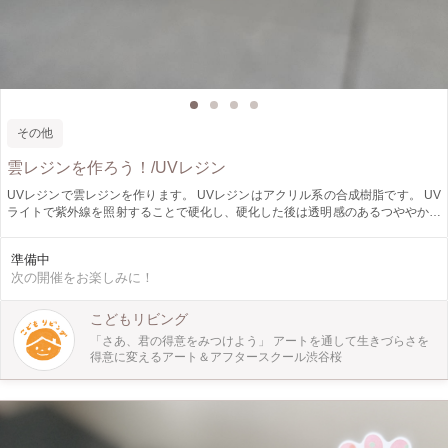
その他
雲レジンを作ろう！/UVレジン
UVレジンで雲レジンを作ります。 UVレジンはアクリル系の合成樹脂です。 UV
ライトで紫外線を照射することで硬化し、硬化した後は透明感のあるつややかな
状態になります。 近年ではその手軽さからハンドメイドのアクセサリーや小物
を作るのに人気を集めています。 「雲レジン」は、球状のレジンの中に、白い
準備中
雲を浮かべて作ります。 ピンセットを使う細かい作業ですが、できあがりは空
次の開催をお楽しみに！
を結晶にして閉じ込めたような美しさです。 自分だけの青空をつくって夏休み
の思い出にしませんか？ この機会にぜひ挑戦してみてください。
こどもリビング
「さあ、君の得意をみつけよう」 アートを通して生きづらさを
得意に変えるアート＆アフタースクール渋谷桜