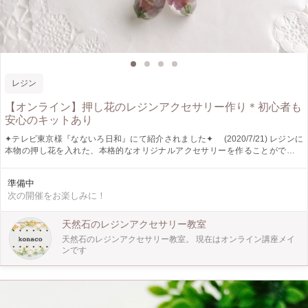
レジン
【オンライン】押し花のレジンアクセサリー作り＊初心者も
安心のキットあり
✦テレビ東京様『なないろ日和』にて紹介されました✦ (2020/7/21) レジンに
本物の押し花を入れた、本格的なオリジナルアクセサリーを作ることができま
す。 コストパフォーマンスの高い道具・材料をキットにした、キットをご用意
しています(別売り) ◎作ることができるアイテム ピアス、イヤリング、ヘアゴ
準備中
ム、ヘアピン、ヘアクリップ（ベビー用）から3個 （レッスン時間内にできる数
次の開催をお楽しみに！
は2個程度） ※ピアス・イヤリングは金属アレルギー対応素材もございます。ご
相談ください。 ◎レッスン用キット(税込み3,190円+送料198円) LEDライト、レ
ジン25g、モールド（型）、押し花、金具3個 レッスンシート付き。 日本製、高
天然石のレジンアクセサリー教室
品質、ご自宅でも邪魔にならないようにコンパクトな材料・道具を選定致しまし
天然石のレジンアクセサリー教室。 現在はオンライン講座メイ
た。 ※キット以外に必要な物は本ページの「◎ご自宅で用意するもの」欄をご
ンです
確認ください。 キットはご予約後にこちらでご購入いただきます
https://konacokit.stores.jp/items/5f962c084f44306c246dc6cb （LEDライトをお
持ちの方は2,310円＋送料） ※道具や材料をお持ちの方は無理に購入する必要は
ありません✦ ◎必要環境 PC、スマートフォン、タブレットのいずれか
（Zoomのダウンロードをお願いします） レジンを初めて使う方、アクセサリー