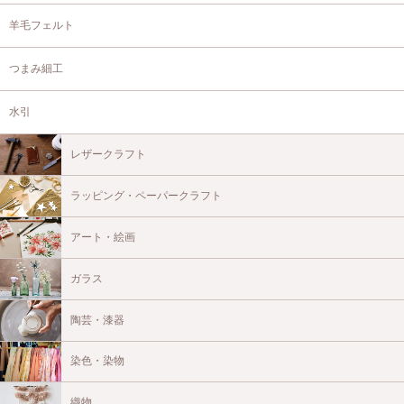
羊毛フェルト
つまみ細工
水引
レザークラフト
ラッピング・ペーパークラフト
アート・絵画
ガラス
陶芸・漆器
染色・染物
織物