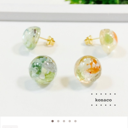
を作ったことがない方でも、本格的な作品が完成します。 （konacoのレッスン
の生徒さんはほとんどがレジン初挑戦の方です^^） Zoomはテレビ通話アプリで
す。 作り方を画面上でレクチャーしながら、お喋りしながら、楽しく進めま
す。 親子での参加も大歓迎^^ 男の子でも、目をキラキラさせて参加してくれま
す。 小さいお子様をあやしながら、途中でおむつ替え、授乳で抜けて頂くこと
も自由にできます。 初回のキットを使って、レッスン後もお家時間を楽しむこ
とができます。 (おすすめの材料購入先など初回レッスンでご紹介しています)
LEDライトはジェルネイルにも使用できます。 シンプルな作り方をレクチャー
しますので、難しい作業はありません♪