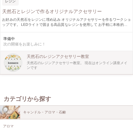
レジン
天然石とレジンで作るオリジナルアクセサリー
お好みの天然石をレジンに埋め込み オリジナルアクセサリーを作るワークショ
ップです。 LEDライトで固まる高品質なレジンを使用して お手軽に本格的なア
クセサリーを作ることができます。 ピアス、イヤリング、ヘアゴム、リング、
ヘアピン の中からお好きなものをお作り頂けます。 天然石は約15種類をご用
準備中
意。 何種類でも、お好みのものを選んで頂けます。 石のお色味や形、大きさは
次の開催をお楽しみに！
ひとつひとつ異なりますので 組み合わせは無限大です！ 工具は使わずに完成す
るデザインですので ハンドメイド初挑戦の方もお気軽にご参加ください。 ☆イ
ヤリングとヘアゴムをおそろいで ☆親子でおそろいの天然石を使って ☆誕生石
天然石のレジンアクセサリー教室
を入れて大切な方へのギフトに・・・ 自分で作った作品は、きっと愛着の湧く1
天然石のレジンアクセサリー教室。 現在はオンライン講座メイ
点になりますよ。 楽しい夏の思い出に、いかがでしょうか。 ※オプションで、5
ンです
枚目写真のような ゴールド透かしパーツを付けたデザインも作製可能です。
カテゴリから探す
キャンドル・アロマ・石鹸
アロマ