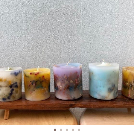
お使いいただけますので、経験者もおすすめです。 ・お一人様、ご友人同士も
可能です。 【Atelier Nagumo アロマテラピースクールについて】 東京都葛飾
区の自宅にて開講しております。大きい窓からたっぷりの光が入り、杉や楢の天
然木の室内となっております。アロマオイルのガラス瓶、木箱に入ったドライフ
ラワーのディスプレイ等が飾られております。 講師は、アロマテラピーとハー
ブの専門店で１３年勤め、これまで培ってきた経験や知識を皆様に提供できたら
と考えております。丁寧にゆったりとした流れの講座になるよう心掛けておりま
すので、初心者の方もぜひご参加くださいませ。