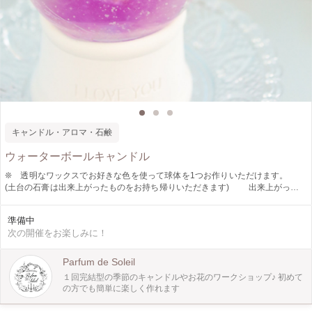
キャンドル・アロマ・石鹸
ウォーターボールキャンドル
❊ 透明なワックスでお好きな色を使って球体を1つお作りいただけます。
(土台の石膏は出来上がったものをお持ち帰りいただきます) 出来上がった球
体は火を灯すために芯を通しても また芯を通さず土台の石膏部分にお好き
な香りを付け インテリアとしても楽しむことが出来ます。 ※画像１枚
準備中
目のみのワークショップレッスンです。 ❊ 同じレッスンをお教室等で開催して
次の開催をお楽しみに！
いただける テキストありのレッスンをご希望の場合は テキスト代
（7500円）を当日現金にて頂戴いたしますので お申し込みの際にテキスト
希望と備考欄にご記載ください。 ※画像2.3枚目のタブレット付きテキスト
Parfum de Soleil
付きのレッスンです。
１回完結型の季節のキャンドルやお花のワークショップ♪ 初めて
の方でも簡単に楽しく作れます