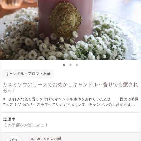
キャンドル・アロマ・石鹸
カスミソウのリースでおめかしキャンドル～香りでも癒され
る～♪
❊ お好きな色と香りを付けてキャンドル本体をお作りいただき 固まる時間
でカスミソウのリースを作っていただきます♪ ❊ キャンドルの土台が固まった
らお好きな カメオなどのオーナメントを付けていただき 出来上がりで
す♪ ❊ 香りは日本国内の香料や人気の韓国の香料を お選びいただけます。
準備中
❊ プレゼントにもしていただけます♪
次の開催をお楽しみに！
Parfum de Soleil