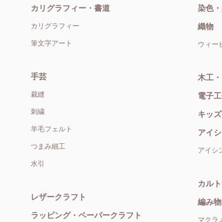
カリグラフィー・書道
染色・
カリグラフィー
織物
筆文字アート
ウィー
手芸
木工・
裁縫
電子工
刺繍
キッズ
羊毛フェルト
アイシ
つまみ細工
アイシ
水引
カルト
レザークラフト
編み物
ラッピング・ペーパークラフト
マクラ