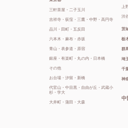
上
三軒茶屋・二子玉川
渋
吉祥寺・荻窪・三鷹・中野・高円寺
茨
品川・田町・五反田
六本木・麻布・赤坂
栃
青山・表参道・原宿
群
銀座・有楽町・丸の内・日本橋
埼
その他
千
お台場・汐留・新橋
神
代官山・中目黒・自由が丘・武蔵小
杉・学大
中
大井町・蒲田・大森