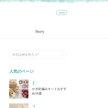
menu
Story
検索する
人気のページ
1
かぎ針編みキットおすす
め58選…
2