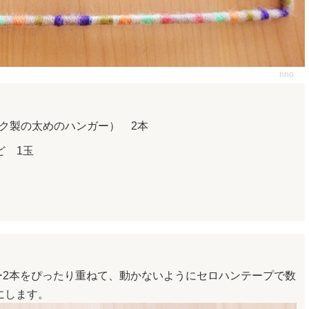
rino
ク製の太めのハンガー） 2本
ど 1玉
ー2本をぴったり重ねて、動かないようにセロハンテープで数
にします。