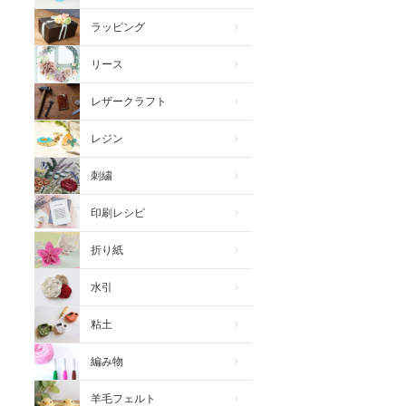
ラッピング
リース
レザークラフト
レジン
刺繍
印刷レシピ
折り紙
水引
粘土
編み物
羊毛フェルト