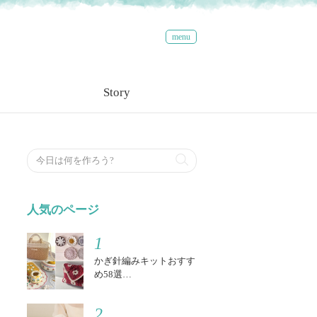
menu
Story
検索する
人気のページ
1
かぎ針編みキットおすす
め58選…
2