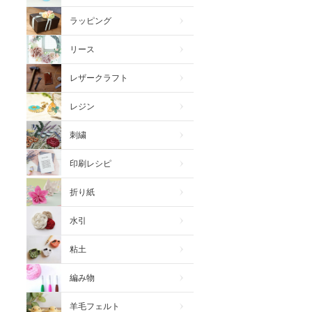
ラッピング
リース
レザークラフト
レジン
刺繍
印刷レシピ
折り紙
水引
粘土
編み物
羊毛フェルト