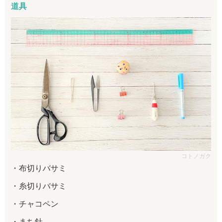
道具
コトノガク
布切りバサミ
糸切りバサミ
チャコペン
まち針