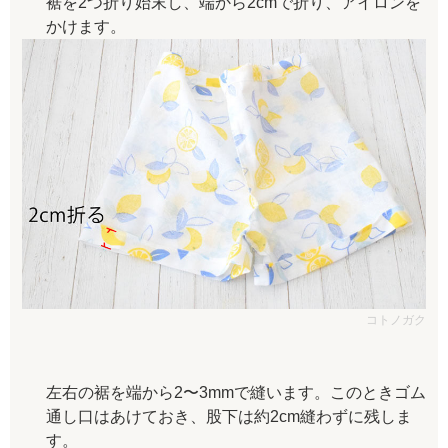
裾を2つ折り始末し、端から2cmで折り、アイロンを
かけます。
コトノガク
左右の裾を端から2〜3mmで縫います。このときゴム
通し口はあけておき、股下は約2cm縫わずに残しま
す。