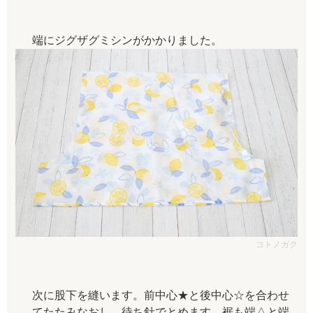
端にジグザグミシンがかかりました。
コトノガク
次に股下を縫います。前中心★と後中心☆を合わせ
てたたみなおし、待ち針でとめます。裾も端△と端