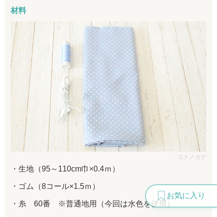
材料
コトノガク
生地（95～110cm巾×0.4ｍ）
ゴム（8コール×1.5ｍ）
お気に入り
糸 60番 ※普通地用（今回は水色を使用）